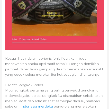
Kecuali hadir dalam berjenis-jenis figur, kami juga
menawarkan aneka opsi motif terbaik. Dengan demikian,
pembeli dapat lebih gampang dalam menetapkan alternatif
yang cocok selera mereka. Berikut sebagian di antaranya:
1. Motif Songkok Polos
Motif songkok pertama yang paling banyak ditemukan di
Indonesia yaitu polos. Songkok itu disebabkan sebab telah
menjadi adat dan adat istiadat semenjak dahulu, malahan
sebelum
Indonesia merdeka
orang-orang menerapkan