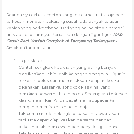
Seandainya dahulu contoh songkok cuma itu-itu saja dan
terkesan monoton, sekarang sudah ada banyak teladan
kopiah yang berkembang. Dari yang paling simple sampai
unik ada di dalamnya. Penasaran dengan figur-figur
Toko
Grosir Peci Kopiah Songkok di Tangerang Terlengkap
?
Simak daftar berikut ini!
Figur Klasik
Contoh songkok klasik ialah yang paling banyak
diaplikasikan, lebih-lebih kalangan orang tua. Figur ini
terkesan polos dan menunjukkan kerapian ketika
dikenakan. Biasanya, songkok klasik hal yang
demikian berwarna hitam polos. Sedangkan terkesan
klasik, melainkan Anda dapat memadupadankan
dengan berjenis-jenis macam baju.
Tak cuma untuk melengkapi pakaian taqwa, akan
tapi juga dapat diaplikasikan bersama dengan
pakaian batik, hem awam dan banyak lagi lainnya.
Teladan ini juga hadir dalam berjenis-jenis ukuran