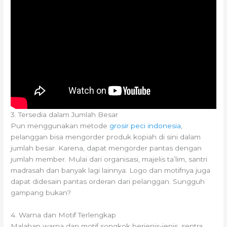
3. Tersedia dalam Jumlah Besar
Pun menggunakan metode
grosir peci indonesia
,
pelanggan bisa mengorder produk kopiah di sini dalam
jumlah besar. Karena, dapat mengorder pantas dengan
jumlah member. Mulai dari organisasi, majelis ta’lim, santri
madrasah dan banyak lagi lainnya. Logo dan motifnya juga
dapat didesain pantas orderan dari pelanggan. Sungguh
gampang bukan?
4. Warna dan Motif Terlengkap
Malahan warna dan motif songkok berjenis-jenis, sentra