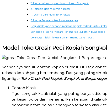
2. Hadir dalam Segala Ukuran Umur Songkok
3. Tersedia dalam Jumlah Besar
4. Warna dan Motif Terlengkap
5. Harga Segala untuk Usia Kalangan
Bagi Anda yang sedang mencari kopiah terbaik untuk kelomp
Songkok di Banjarnegara Terlengkap . Dijamin puas sebab 
pelanggan lebih leluasa dalam memutuskan opsi.
Model Toko Grosir Peci Kopiah Songko
Seandainya dahulu contoh kopiah cuma itu-itu saja dan 
teladan kopiah yang berkembang. Dari yang paling simpl
figur-figur
Toko Grosir Peci Kopiah Songkok di Banjarnega
Contoh Klasik
Figur songkok klasik ialah yang paling banyak diterap
terkesan polos dan menampilkan kerapian dikala dik
berwarna hitam polos. Sedangkan terkesan klasik