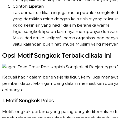
Contoh Lipatan
Tak cuma itu, dikala ini juga mulai populer songkok 
yang demikian mirip dengan kain t-shirt yang tekst
koko kekinian yang hadir dalam beraneka warna.
Figur songkok lipatan lazimnya mempunyai dua warna
Mulai dari artikel kaligrafi, nama organisasi dan ban
yaitu kalangan buah hati muda Muslim yang menyena
Opsi Motif Songkok Terbaik dikala Ini
Kecuali hadir dalam berjenis-jenis figur, kami juga mena
pembeli dapat lebih gampang dalam memastikan opsi yan
antaranya:
1. Motif Songkok Polos
Motif songkok pertama yang paling banyak ditemukan di I
sebab telah menjadi adat dan kultur semenjak dahulu, 