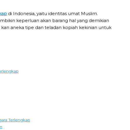
kap
di Indonesia, yaitu identitas umat Muslim.
embikin keperluan akan barang hal yang demikian
kok kan aneka tipe dan teladan kopiah kekinian untuk
erlengkap
gara Terlengkap
um