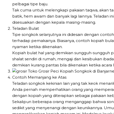
pelbagai tipe baju.
Tak cuma untuk melengkapi pakaian taqwa, akan tap
batik, hem awam dan banyak lagi lainnya. Teladan in
disesuaikan dengan kepala masing-masing.
Teladan Bulat
Tipe songkok selanjutnya ini didesain dengan conto
terhadap pemakainya. Biasanya, contoh kopiah bulat 
nyaman ketika dikenakan.
Kopiah bulat hal yang demikian sungguh-sungguh pant
shalat sendiri di rumah, mengaji dan kesibukan ibada
demikian kurang pantas bila dikenakan ketika acara
Contoh Memanjang ke Atas
Teladan songkok kekinian lain yang tak keok menarik
Anda pernah memperhatikan orang yang memperagakan
dengan kopiah yang diterapkan sebagai pakaian kebe
Sekalipun beberapa orang menganggap bahwa songk
sedikit yang menyenangi dengan keunikannya. Umum
mengaplikasikan kopiah macam ini. Modelnya layak jug