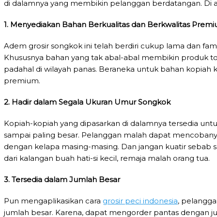
di dalamnya yang membikin pelanggan berdatangan. Di an
1. Menyediakan Bahan Berkualitas dan Berkwalitas Prem
Adem grosir songkok ini telah berdiri cukup lama dan fa
Khususnya bahan yang tak abal-abal membikin produk top
padahal di wilayah panas. Beraneka untuk bahan kopiah
premium.
2. Hadir dalam Segala Ukuran Umur Songkok
Kopiah-kopiah yang dipasarkan di dalamnya tersedia untuk
sampai paling besar. Pelanggan malah dapat mencobanya 
dengan kelapa masing-masing. Dan jangan kuatir sebab se
dari kalangan buah hati-si kecil, remaja malah orang tua.
3. Tersedia dalam Jumlah Besar
Pun mengaplikasikan cara
grosir peci indonesia
, pelangga
jumlah besar. Karena, dapat mengorder pantas dengan juml