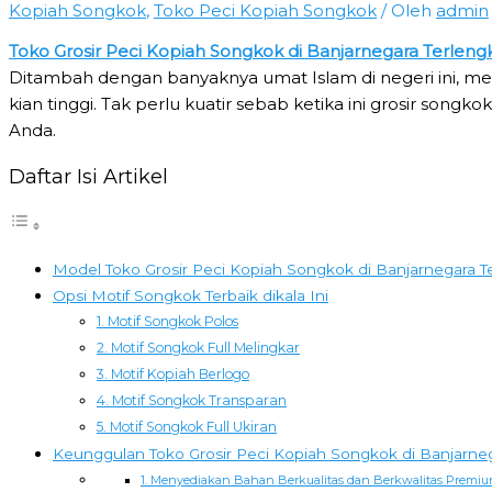
Kopiah Songkok
,
Toko Peci Kopiah Songkok
/ Oleh
admin
Toko Grosir Peci Kopiah Songkok di Banjarnegara Terleng
Ditambah dengan banyaknya umat Islam di negeri ini, m
kian tinggi. Tak perlu kuatir sebab ketika ini grosir song
Anda.
Daftar Isi Artikel
Model Toko Grosir Peci Kopiah Songkok di Banjarnegara T
Opsi Motif Songkok Terbaik dikala Ini
1. Motif Songkok Polos
2. Motif Songkok Full Melingkar
3. Motif Kopiah Berlogo
4. Motif Songkok Transparan
5. Motif Songkok Full Ukiran
Keunggulan Toko Grosir Peci Kopiah Songkok di Banjarne
1. Menyediakan Bahan Berkualitas dan Berkwalitas Premi