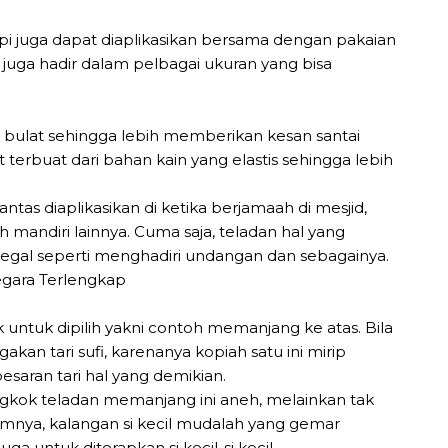
i juga dapat diaplikasikan bersama dengan pakaian
i juga hadir dalam pelbagai ukuran yang bisa
h bulat sehingga lebih memberikan kesan santai
terbuat dari bahan kain yang elastis sehingga lebih
as diaplikasikan di ketika berjamaah di mesjid,
h mandiri lainnya. Cuma saja, teladan hal yang
 legal seperti menghadiri undangan dan sebagainya.
 untuk dipilih yakni contoh memanjang ke atas. Bila
 tari sufi, karenanya kopiah satu ini mirip
saran tari hal yang demikian.
ok teladan memanjang ini aneh, melainkan tak
nya, kalangan si kecil mudalah yang gemar
a untuk diterapkan si kecil-si kecil.