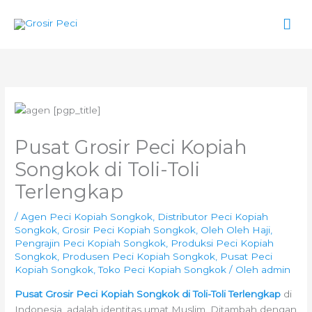
Lewati
Men
ke
konten
Uta
Pusat Grosir Peci Kopiah
Songkok di Toli-Toli
Terlengkap
/
Agen Peci Kopiah Songkok
,
Distributor Peci Kopiah
Songkok
,
Grosir Peci Kopiah Songkok
,
Oleh Oleh Haji
,
Pengrajin Peci Kopiah Songkok
,
Produksi Peci Kopiah
Songkok
,
Produsen Peci Kopiah Songkok
,
Pusat Peci
Kopiah Songkok
,
Toko Peci Kopiah Songkok
/ Oleh
admin
Pusat Grosir Peci Kopiah Songkok di Toli-Toli Terlengkap
di
Indonesia, adalah identitas umat Muslim. Ditambah dengan