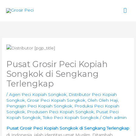
Lewati
Men
ke
konten
Uta
Pusat Grosir Peci Kopiah
Songkok di Sengkang
Terlengkap
/
Agen Peci Kopiah Songkok
,
Distributor Peci Kopiah
Songkok
,
Grosir Peci Kopiah Songkok
,
Oleh Oleh Haji
,
Pengrajin Peci Kopiah Songkok
,
Produksi Peci Kopiah
Songkok
,
Produsen Peci Kopiah Songkok
,
Pusat Peci
Kopiah Songkok
,
Toko Peci Kopiah Songkok
/ Oleh
admin
Pusat Grosir Peci Kopiah Songkok di Sengkang Terlengkap
di Indonesia, ialah identitas umat Muslim. Ditambah