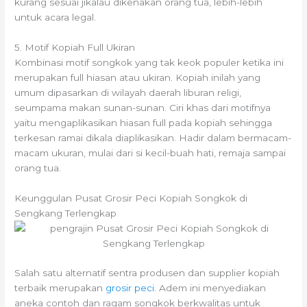
kurang sesuai jikalau dikenakan orang tua, lebih-lebih
untuk acara legal.
5. Motif Kopiah Full Ukiran
Kombinasi motif songkok yang tak keok populer ketika ini
merupakan full hiasan atau ukiran. Kopiah inilah yang
umum dipasarkan di wilayah daerah liburan religi,
seumpama makan sunan-sunan. Ciri khas dari motifnya
yaitu mengaplikasikan hiasan full pada kopiah sehingga
terkesan ramai dikala diaplikasikan. Hadir dalam bermacam-
macam ukuran, mulai dari si kecil-buah hati, remaja sampai
orang tua.
Keunggulan Pusat Grosir Peci Kopiah Songkok di
Sengkang Terlengkap
Salah satu alternatif sentra produsen dan supplier kopiah
terbaik merupakan
grosir peci
. Adem ini menyediakan
aneka contoh dan ragam songkok berkwalitas untuk