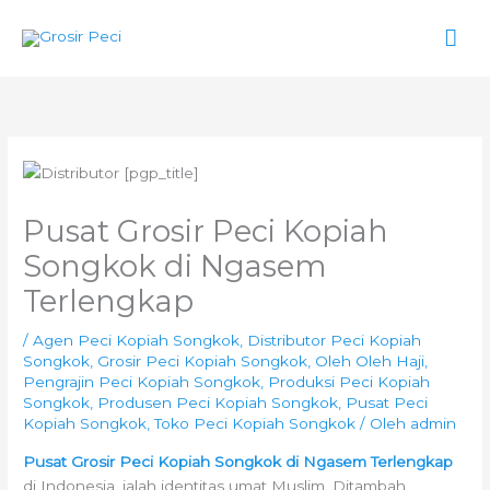
Lewati
Men
ke
konten
Uta
Pusat Grosir Peci Kopiah
Songkok di Ngasem
Terlengkap
/
Agen Peci Kopiah Songkok
,
Distributor Peci Kopiah
Songkok
,
Grosir Peci Kopiah Songkok
,
Oleh Oleh Haji
,
Pengrajin Peci Kopiah Songkok
,
Produksi Peci Kopiah
Songkok
,
Produsen Peci Kopiah Songkok
,
Pusat Peci
Kopiah Songkok
,
Toko Peci Kopiah Songkok
/ Oleh
admin
Pusat Grosir Peci Kopiah Songkok di Ngasem Terlengkap
di Indonesia, ialah identitas umat Muslim. Ditambah