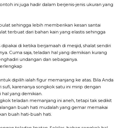
ntoh ini juga hadir dalam berjenis-jenis ukuran yang
 bulat sehingga lebih memberikan kesan santai
t terbuat dari bahan kain yang elastis sehingga
ipakai di ketika berjamaah di mesjid, shalat sendiri
nya. Cuma saja, teladan hal yang demikian kurang
 menghadiri undangan dan sebagainya.
tuk dipilih ialah figur memanjang ke atas. Bila Anda
fi, karenanya songkok satu ini mirip dengan
 hal yang demikian.
k teladan memanjang ini aneh, tetapi tak sedikit
kalangan buah hati mudalah yang gemar memakai
ikan buah hati-buah hati.
dengan teladan lipatan. Sekilas, bahan songkok hal