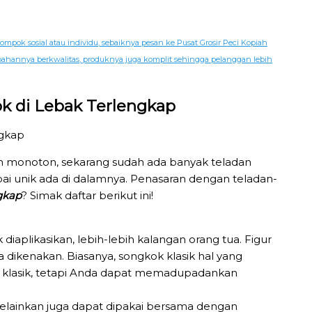
pok sosial atau individu, sebaiknya pesan ke Pusat Grosir Peci Kopiah
 bahannya berkwalitas, produknya juga komplit sehingga pelanggan lebih
ok di Lebak Terlengkap
san monoton, sekarang sudah ada banyak teladan
i unik ada di dalamnya. Penasaran dengan teladan-
gkap
? Simak daftar berikut ini!
iaplikasikan, lebih-lebih kalangan orang tua. Figur
 dikenakan. Biasanya, songkok klasik hal yang
 klasik, tetapi Anda dapat memadupadankan
lainkan juga dapat dipakai bersama dengan