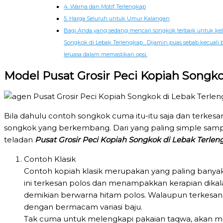
4. Warna dan Motif Terlengkap
5. Harga Seluruh untuk Umur Kalangan
Bagi Anda yang sedang mencari songkok terbaik untuk kelom
Songkok di Lebak Terlengkap . Dijamin puas sebab kecuali
leluasa dalam memastikan opsi.
Model Pusat Grosir Peci Kopiah Songk
Bila dahulu contoh songkok cuma itu-itu saja dan terke
songkok yang berkembang. Dari yang paling simple sampa
teladan
Pusat Grosir Peci Kopiah Songkok di Lebak Terlen
Contoh Klasik
Contoh kopiah klasik merupakan yang paling banyak d
ini terkesan polos dan menampakkan kerapian dikala
demikian berwarna hitam polos. Walaupun terkesan
dengan bermacam variasi baju.
Tak cuma untuk melengkapi pakaian taqwa, akan me