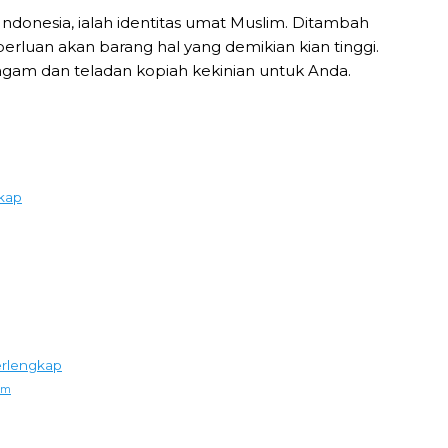
Indonesia, ialah identitas umat Muslim. Ditambah
erluan akan barang hal yang demikian kian tinggi.
 ragam dan teladan kopiah kekinian untuk Anda.
gkap
erlengkap
um