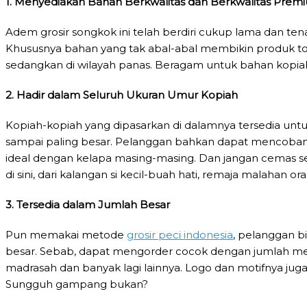
1. Menyediakan Bahan Berkwalitas dan Berkwalitas Prem
Adem grosir songkok ini telah berdiri cukup lama dan t
Khususnya bahan yang tak abal-abal membikin produk to
sedangkan di wilayah panas. Beragam untuk bahan kopi
2. Hadir dalam Seluruh Ukuran Umur Kopiah
Kopiah-kopiah yang dipasarkan di dalamnya tersedia untuk
sampai paling besar. Pelanggan bahkan dapat mencobany
ideal dengan kelapa masing-masing. Dan jangan cemas 
di sini, dari kalangan si kecil-buah hati, remaja malahan or
3. Tersedia dalam Jumlah Besar
Pun memakai metode
grosir peci indonesia
, pelanggan b
besar. Sebab, dapat mengorder cocok dengan jumlah member
madrasah dan banyak lagi lainnya. Logo dan motifnya juga
Sungguh gampang bukan?