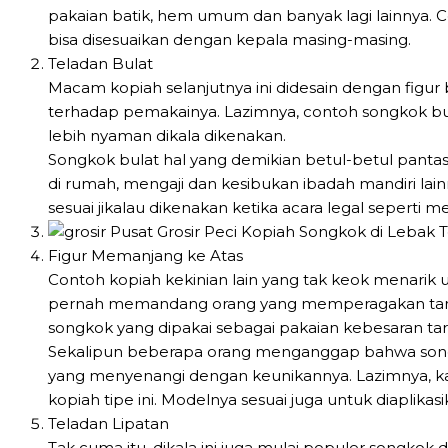
pakaian batik, hem umum dan banyak lagi lainnya. Co
bisa disesuaikan dengan kepala masing-masing.
Teladan Bulat
Macam kopiah selanjutnya ini didesain dengan figur
terhadap pemakainya. Lazimnya, contoh songkok bula
lebih nyaman dikala dikenakan.
Songkok bulat hal yang demikian betul-betul pantas d
di rumah, mengaji dan kesibukan ibadah mandiri lain
sesuai jikalau dikenakan ketika acara legal seperti
Figur Memanjang ke Atas
Contoh kopiah kekinian lain yang tak keok menarik un
pernah memandang orang yang memperagakan tari su
songkok yang dipakai sebagai pakaian kebesaran tari
Sekalipun beberapa orang menganggap bahwa songko
yang menyenangi dengan keunikannya. Lazimnya, 
kopiah tipe ini. Modelnya sesuai juga untuk diaplikas
Teladan Lipatan
Tak cuma itu, dikala ini juga mulai populer songkok 