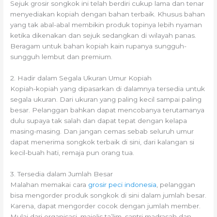
Sejuk grosir songkok ini telah berdiri cukup lama dan tenar
menyediakan kopiah dengan bahan terbaik. Khusus bahan
yang tak abal-abal membikin produk topinya lebih nyaman
ketika dikenakan dan sejuk sedangkan di wilayah panas.
Beragam untuk bahan kopiah kain rupanya sungguh-
sungguh lembut dan premium.
2. Hadir dalam Segala Ukuran Umur Kopiah
Kopiah-kopiah yang dipasarkan di dalamnya tersedia untuk
segala ukuran. Dari ukuran yang paling kecil sampai paling
besar. Pelanggan bahkan dapat mencobanya terutamanya
dulu supaya tak salah dan dapat tepat dengan kelapa
masing-masing. Dan jangan cemas sebab seluruh umur
dapat menerima songkok terbaik di sini, dari kalangan si
kecil-buah hati, remaja pun orang tua.
3. Tersedia dalam Jumlah Besar
Malahan memakai cara
grosir peci indonesia
, pelanggan
bisa mengorder produk songkok di sini dalam jumlah besar.
Karena, dapat mengorder cocok dengan jumlah member.
Mulai dari organisasi, majelis ta’lim, santri madrasah dan