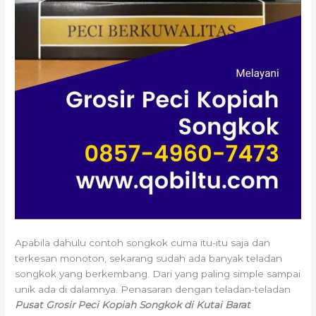
Apabila dahulu contoh songkok cuma itu-itu saja dan
terkesan monoton, sekarang sudah ada banyak teladan
songkok yang berkembang. Dari yang paling simple sampai
unik ada di dalamnya. Penasaran dengan teladan-teladan
Pusat Grosir Peci Kopiah Songkok di Kutai Barat