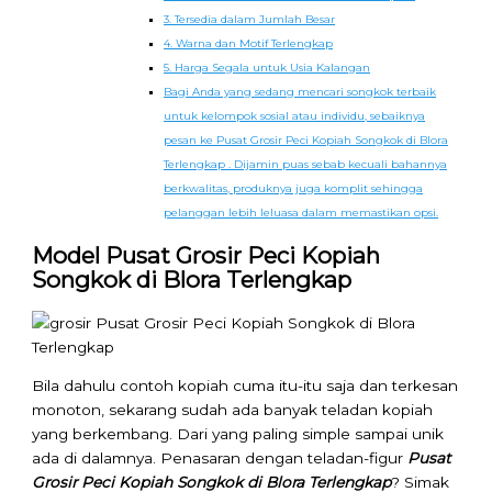
3. Tersedia dalam Jumlah Besar
4. Warna dan Motif Terlengkap
5. Harga Segala untuk Usia Kalangan
Bagi Anda yang sedang mencari songkok terbaik
untuk kelompok sosial atau individu, sebaiknya
pesan ke Pusat Grosir Peci Kopiah Songkok di Blora
Terlengkap . Dijamin puas sebab kecuali bahannya
berkwalitas, produknya juga komplit sehingga
pelanggan lebih leluasa dalam memastikan opsi.
Model Pusat Grosir Peci Kopiah
Songkok di Blora Terlengkap
Bila dahulu contoh kopiah cuma itu-itu saja dan terkesan
monoton, sekarang sudah ada banyak teladan kopiah
yang berkembang. Dari yang paling simple sampai unik
ada di dalamnya. Penasaran dengan teladan-figur
Pusat
Grosir Peci Kopiah Songkok di Blora Terlengkap
? Simak