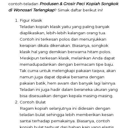
contoh-teladan
Produsen & Grosir Peci Kopiah Songkok
di Wonosari Terlengkap
? Simak daftar berikut ini!
Figur Klasik
Teladan kopiah klasik yaitu yang paling banyak
diaplikasikan, lebih-lebih kalangan orang tua.
Contoh ini terkesan polos dan menunjukkan
kerapian dikala dikenakan. Biasanya, songkok
klasik hal yang demikian berwarna hitam polos.
Meskipun terkesan klasik, melainkan Anda dapat
memadupadankan dengan bermacam tipe baju.
Tak cuma untuk melengkapi pakaian taqwa, akan
namun juga dapat dipakai bersama dengan
pakaian batik, hem awam dan banyak lagi lainnya.
Teladan ini juga hadir dalam beraneka ukuran yang
bisa disesuaikan dengan kepala masing-masing.
Contoh Bulat
Ragam kopiah selanjutnya ini didesain dengan
teladan bulat sehingga lebih memberikan kesan
santai terhadap pemakainya. Biasanya, contoh
kopiah bulat terbuat dari bahan kain yang elastis