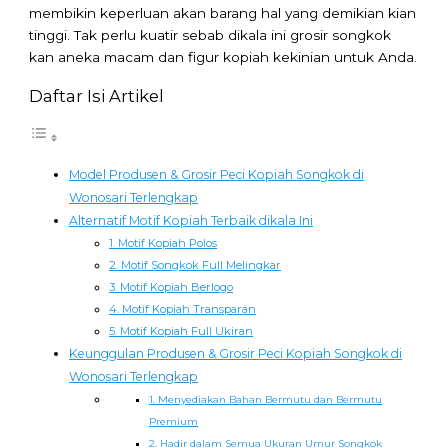
membikin keperluan akan barang hal yang demikian kian
tinggi. Tak perlu kuatir sebab dikala ini grosir songkok
kan aneka macam dan figur kopiah kekinian untuk Anda.
Daftar Isi Artikel
Model Produsen & Grosir Peci Kopiah Songkok di
Wonosari Terlengkap
Alternatif Motif Kopiah Terbaik dikala Ini
1. Motif Kopiah Polos
2. Motif Songkok Full Melingkar
3. Motif Kopiah Berlogo
4. Motif Kopiah Transparan
5. Motif Kopiah Full Ukiran
Keunggulan Produsen & Grosir Peci Kopiah Songkok di
Wonosari Terlengkap
1. Menyediakan Bahan Bermutu dan Bermutu
Premium
2. Hadir dalam Semua Ukuran Umur Songkok