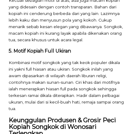
Kecuali sebagian motif di atas, ada juga macam kopiah
yang didesain dengan contoh transparan. Bahan dari
kopiah ini cenderung berbeda dari yang lain. Lazimnya
lebih kaku dan menyusun pola yang kokoh. Cukup
menarik sebab kesan elegan yang dibawanya. Songkok,
macam kopiah ini kurang layak apabila dikenakan orang
tua, secara khusus untuk acara legal.
5. Motif Kopiah Full Ukiran
Kombinasi motif songkok yang tak keok populer dikala
ini yakni full hiasan atau ukiran. Songkok inilah yang
awam dipasarkan di wilayah daerah liburan religi,
contohnya makan sunan-sunan. Ciri khas dari motifnya
ialah menerapkan hiasan full pada songkok sehingga
terkesan ramai dikala diterapkan. Hadir dalam pelbagai
ukuran, mulai dari si kecil-buah hati, remaja sampai orang
tua.
Keunggulan Produsen & Grosir Peci
Kopiah Songkok di Wonosari
Terlengkap