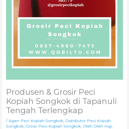
Produsen & Grosir Peci
Kopiah Songkok di Tapanuli
Tengah Terlengkap
/
Agen Peci Kopiah Songkok
,
Distributor Peci Kopiah
Songkok
,
Grosir Peci Kopiah Songkok
,
Oleh Oleh Haji
,