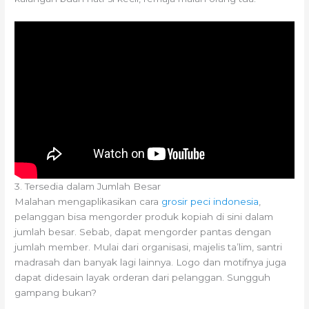
3. Tersedia dalam Jumlah Besar
Malahan mengaplikasikan cara
grosir peci indonesia
,
pelanggan bisa mengorder produk kopiah di sini dalam
jumlah besar. Sebab, dapat mengorder pantas dengan
jumlah member. Mulai dari organisasi, majelis ta’lim, santri
madrasah dan banyak lagi lainnya. Logo dan motifnya juga
dapat didesain layak orderan dari pelanggan. Sungguh
gampang bukan?