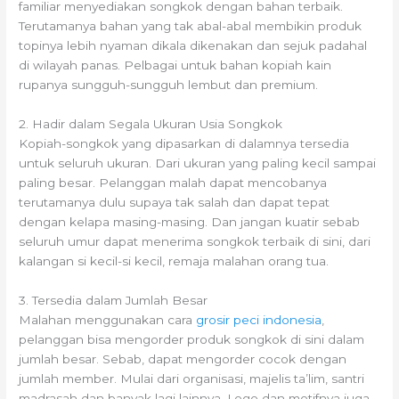
familiar menyediakan songkok dengan bahan terbaik.
Terutamanya bahan yang tak abal-abal membikin produk
topinya lebih nyaman dikala dikenakan dan sejuk padahal
di wilayah panas. Pelbagai untuk bahan kopiah kain
rupanya sungguh-sungguh lembut dan premium.
2. Hadir dalam Segala Ukuran Usia Songkok
Kopiah-songkok yang dipasarkan di dalamnya tersedia
untuk seluruh ukuran. Dari ukuran yang paling kecil sampai
paling besar. Pelanggan malah dapat mencobanya
terutamanya dulu supaya tak salah dan dapat tepat
dengan kelapa masing-masing. Dan jangan kuatir sebab
seluruh umur dapat menerima songkok terbaik di sini, dari
kalangan si kecil-si kecil, remaja malahan orang tua.
3. Tersedia dalam Jumlah Besar
Malahan menggunakan cara
grosir peci indonesia
,
pelanggan bisa mengorder produk songkok di sini dalam
jumlah besar. Sebab, dapat mengorder cocok dengan
jumlah member. Mulai dari organisasi, majelis ta’lim, santri
madrasah dan banyak lagi lainnya. Logo dan motifnya juga