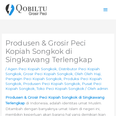
Lewati
Men
ke
konten
Uta
Produsen & Grosir Peci
Kopiah Songkok di
Singkawang Terlengkap
/
Agen Peci Kopiah Songkok
,
Distributor Peci Kopiah
Songkok
,
Grosir Peci Kopiah Songkok
,
Oleh Oleh Haji
,
Pengrajin Peci Kopiah Songkok
,
Produksi Peci Kopiah
Songkok
,
Produsen Peci Kopiah Songkok
,
Pusat Peci
Kopiah Songkok
,
Toko Peci Kopiah Songkok
/ Oleh
admin
Produsen & Grosir Peci Kopiah Songkok di Singkawang
Terlengkap
di Indonesia, adalah identitas umat Muslim.
Ditambah dengan banyaknya umat Islam di negeri ini,
membikin keperluan akan barang hal yang demikian kian