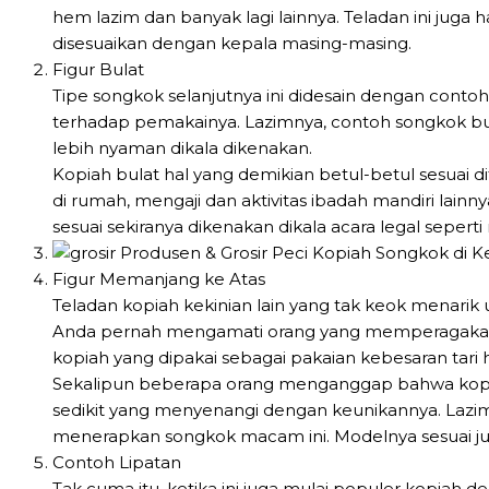
hem lazim dan banyak lagi lainnya. Teladan ini ju
disesuaikan dengan kepala masing-masing.
Figur Bulat
Tipe songkok selanjutnya ini didesain dengan conto
terhadap pemakainya. Lazimnya, contoh songkok bula
lebih nyaman dikala dikenakan.
Kopiah bulat hal yang demikian betul-betul sesuai dit
di rumah, mengaji dan aktivitas ibadah mandiri lainn
sesuai sekiranya dikenakan dikala acara legal seper
Figur Memanjang ke Atas
Teladan kopiah kekinian lain yang tak keok menarik u
Anda pernah mengamati orang yang memperagakan tar
kopiah yang dipakai sebagai pakaian kebesaran tari 
Sekalipun beberapa orang menganggap bahwa kopi
sedikit yang menyenangi dengan keunikannya. Lazi
menerapkan songkok macam ini. Modelnya sesuai juga u
Contoh Lipatan
Tak cuma itu, ketika ini juga mulai populer kopiah d