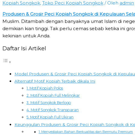
Kopiah Songkok
,
Toko Peci Kopiah Songkok
/ Oleh
admin
Produsen & Grosir Peci Kopiah Songkok di Kepulauan Sel
Muslim. Ditambah dengan banyaknya umat Islam di negeri
demikian kian tinggi. Tak perlu cemas sebab ketika ini g
kekinian untuk Anda.
Daftar Isi Artikel
Model Produsen & Grosir Peci Kopiah Songkok di Kepulau
Alternatif Motif Kopiah Terbaik dikala Ini
1. Motif Kopiah Polos
2. Motif Kopiah Full Melingkar
3. Motif Songkok Berlogo
4. Motif Songkok Transparan
5. Motif Kopiah Full Ukiran
Keunggulan Produsen & Grosir Peci Kopiah Songkok di Ke
1. Menyediakan Bahan Berkualitas dan Bermutu Premium