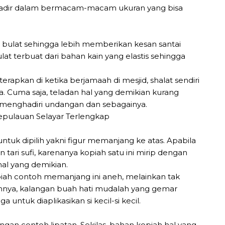
ga hadir dalam bermacam-macam ukuran yang bisa
h bulat sehingga lebih memberikan kesan santai
t terbuat dari bahan kain yang elastis sehingga
erapkan di ketika berjamaah di mesjid, shalat sendiri
ya. Cuma saja, teladan hal yang demikian kurang
ti menghadiri undangan dan sebagainya.
ntuk dipilih yakni figur memanjang ke atas. Apabila
i sufi, karenanya kopiah satu ini mirip dengan
hal yang demikian.
ah contoh memanjang ini aneh, melainkan tak
mnya, kalangan buah hati mudalah yang gemar
ntuk diaplikasikan si kecil-si kecil.
engan contoh lipatan. Sekilas, bahan kopiah hal yang