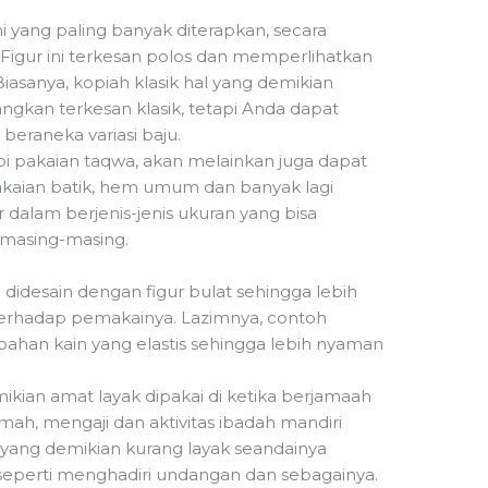
i yang paling banyak diterapkan, secara
 Figur ini terkesan polos dan memperlihatkan
Biasanya, kopiah klasik hal yang demikian
ngkan terkesan klasik, tetapi Anda dapat
raneka variasi baju.
 pakaian taqwa, akan melainkan juga dapat
kaian batik, hem umum dan banyak lagi
ir dalam berjenis-jenis ukuran yang bisa
 masing-masing.
i didesain dengan figur bulat sehingga lebih
erhadap pemakainya. Lazimnya, contoh
 bahan kain yang elastis sehingga lebih nyaman
ikian amat layak dipakai di ketika berjamaah
 rumah, mengaji dan aktivitas ibadah mandiri
al yang demikian kurang layak seandainya
 seperti menghadiri undangan dan sebagainya.