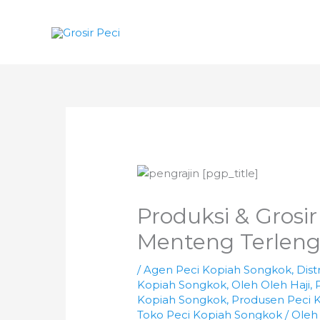
Lewati
ke
konten
Produksi & Grosi
Menteng Terlen
/
Agen Peci Kopiah Songkok
,
Dist
Kopiah Songkok
,
Oleh Oleh Haji
,
Kopiah Songkok
,
Produsen Peci 
Toko Peci Kopiah Songkok
/ Ole