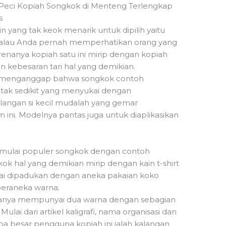
s
n yang tak keok menarik untuk dipilih yaitu
Kalau Anda pernah memperhatikan orang yang
renanya kopiah satu ini mirip dengan kopiah
n kebesaran tari hal yang demikian.
g menganggap bahwa songkok contoh
 tak sedikit yang menyukai dengan
angan si kecil mudalah yang gemar
ni. Modelnya pantas juga untuk diaplikasikan
uga mulai populer songkok dengan contoh
gkok hal yang demikian mirip dengan kain t-shirt
uai dipadukan dengan aneka pakaian koko
beraneka warna.
asanya mempunyai dua warna dengan sebagian
 Mulai dari artikel kaligrafi, nama organisasi dan
apa besar pengguna kopiah ini ialah kalangan