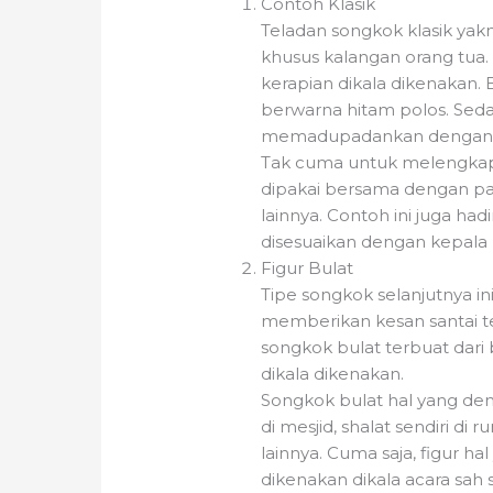
Contoh Klasik
Teladan songkok klasik yakn
khusus kalangan orang tua.
kerapian dikala dikenakan. 
berwarna hitam polos. Seda
memadupadankan dengan be
Tak cuma untuk melengkapi
dipakai bersama dengan pa
lainnya. Contoh ini juga had
disesuaikan dengan kepala
Figur Bulat
Tipe songkok selanjutnya in
memberikan kesan santai t
songkok bulat terbuat dari
dikala dikenakan.
Songkok bulat hal yang dem
di mesjid, shalat sendiri di
lainnya. Cuma saja, figur h
dikenakan dikala acara sah