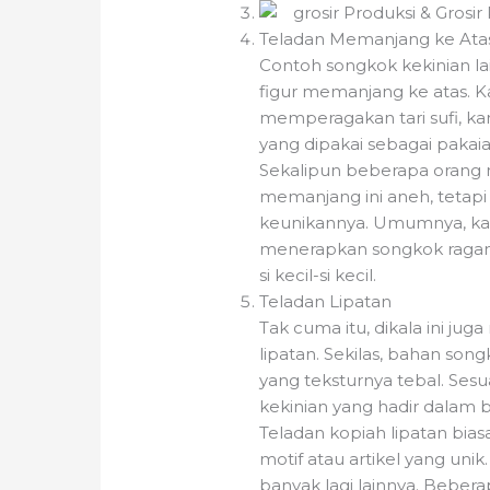
Teladan Memanjang ke Ata
Contoh songkok kekinian lai
figur memanjang ke atas. 
memperagakan tari sufi, ka
yang dipakai sebagai pakaia
Sekalipun beberapa oran
memanjang ini aneh, tetapi
keunikannya. Umumnya, kal
menerapkan songkok ragam i
si kecil-si kecil.
Teladan Lipatan
Tak cuma itu, dikala ini j
lipatan. Sekilas, bahan son
yang teksturnya tebal. Ses
kekinian yang hadir dalam 
Teladan kopiah lipatan bi
motif atau artikel yang unik.
banyak lagi lainnya. Beber