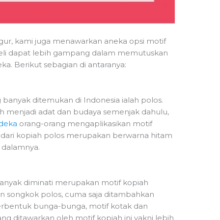
gur, kami juga menawarkan aneka opsi motif
beli dapat lebih gampang dalam memutuskan
eka. Berikut sebagian di antaranya:
 banyak ditemukan di Indonesia ialah polos.
ah menjadi adat dan budaya semenjak dahulu,
rdeka
orang-orang mengaplikasikan motif
as dari kopiah polos merupakan berwarna hitam
i dalamnya.
banyak diminati merupakan motif kopiah
an songkok polos, cuma saja ditambahkan
berbentuk bunga-bunga, motif kotak dan
ang ditawarkan oleh motif kopiah ini yakni lebih