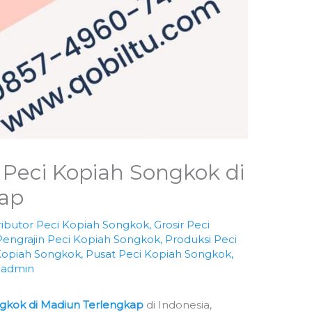
r Peci Kopiah Songkok di
ap
ributor Peci Kopiah Songkok
,
Grosir Peci
Pengrajin Peci Kopiah Songkok
,
Produksi Peci
Kopiah Songkok
,
Pusat Peci Kopiah Songkok
,
h
admin
ngkok di Madiun Terlengkap
di Indonesia,