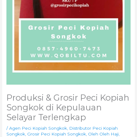
Produksi & Grosir Peci Kopiah
Songkok di Kepulauan
Selayar Terlengkap
/
Agen Peci Kopiah Songkok
,
Distributor Peci Kopiah
Songkok
,
Grosir Peci Kopiah Songkok
,
Oleh Oleh Haji
,