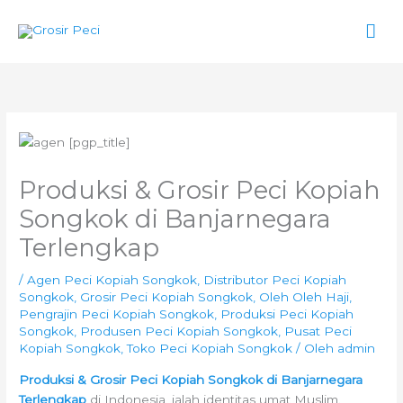
Lewati
Men
ke
konten
Uta
Produksi & Grosir Peci Kopiah
Songkok di Banjarnegara
Terlengkap
/
Agen Peci Kopiah Songkok
,
Distributor Peci Kopiah
Songkok
,
Grosir Peci Kopiah Songkok
,
Oleh Oleh Haji
,
Pengrajin Peci Kopiah Songkok
,
Produksi Peci Kopiah
Songkok
,
Produsen Peci Kopiah Songkok
,
Pusat Peci
Kopiah Songkok
,
Toko Peci Kopiah Songkok
/ Oleh
admin
Produksi & Grosir Peci Kopiah Songkok di Banjarnegara
Terlengkap
di Indonesia, ialah identitas umat Muslim.