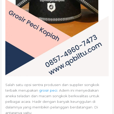
Salah satu opsi sentra produsen dan supplier songkok
terbaik merupakan
grosir peci
. Adem ini menyediakan
aneka teladan dan macam songkok berkwalitas untuk
pelbagai acara. Hadir dengan banyak keunggulan di
dalamnya yang membikin pelanggan berdatangan. Di
antaranya yaitu: