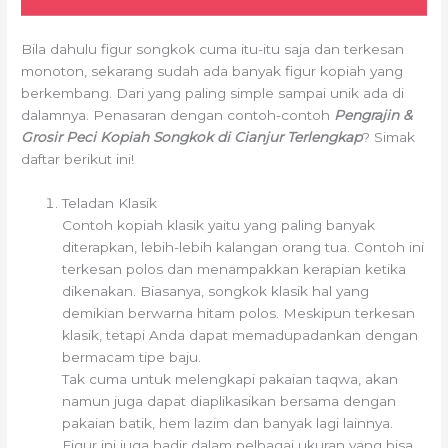
Bila dahulu figur songkok cuma itu-itu saja dan terkesan
monoton, sekarang sudah ada banyak figur kopiah yang
berkembang. Dari yang paling simple sampai unik ada di
dalamnya. Penasaran dengan contoh-contoh
Pengrajin &
Grosir Peci Kopiah Songkok di Cianjur Terlengkap
? Simak
daftar berikut ini!
Teladan Klasik
Contoh kopiah klasik yaitu yang paling banyak
diterapkan, lebih-lebih kalangan orang tua. Contoh ini
terkesan polos dan menampakkan kerapian ketika
dikenakan. Biasanya, songkok klasik hal yang
demikian berwarna hitam polos. Meskipun terkesan
klasik, tetapi Anda dapat memadupadankan dengan
bermacam tipe baju.
Tak cuma untuk melengkapi pakaian taqwa, akan
namun juga dapat diaplikasikan bersama dengan
pakaian batik, hem lazim dan banyak lagi lainnya.
Figur ini juga hadir dalam pelbagai ukuran yang bisa