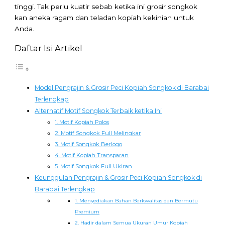
tinggi. Tak perlu kuatir sebab ketika ini grosir songkok
kan aneka ragam dan teladan kopiah kekinian untuk
Anda.
Daftar Isi Artikel
Model Pengrajin & Grosir Peci Kopiah Songkok di Barabai
Terlengkap
Alternatif Motif Songkok Terbaik ketika Ini
1. Motif Kopiah Polos
2. Motif Songkok Full Melingkar
3. Motif Songkok Berlogo
4. Motif Kopiah Transparan
5. Motif Songkok Full Ukiran
Keunggulan Pengrajin & Grosir Peci Kopiah Songkok di
Barabai Terlengkap
1. Menyediakan Bahan Berkwalitas dan Bermutu
Premium
2. Hadir dalam Semua Ukuran Umur Kopiah