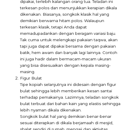
dipakai, terlebih kalangan orang tua. Teladan ini
terkesan polos dan menunjukkan kerapian dikala
dikenakan. Biasanya, songkok klasik hal yang
demikian berwarna hitam polos. Walaupun
terkesan klasik, tetapi Anda dapat
memadupadankan dengan beragam variasi baju.
Tak cuma untuk melengkapi pakaian taqwa, akan
tapi juga dapat dipakai bersama dengan pakaian
batik, hem awam dan banyak lagi lainnya. Contoh
ini juga hadir dalam bermacam-macam ukuran
yang bisa disesuaikan dengan kepala masing-
masing.
Figur Bulat
Tipe kopiah selanjutnya ini didesain dengan figur
bulat sehingga lebih memberikan kesan santai
terhadap pemakainya. Lazimnya, teladan songkok
bulat terbuat dari bahan kain yang elastis sehingga
lebih nyaman dikala dikenakan.
Songkok bulat hal yang demikian benar-benar
sesuai diterapkan di dikala berjamaah di mesjid,
shalat sendiri di rumah, mengaji dan aktivitas