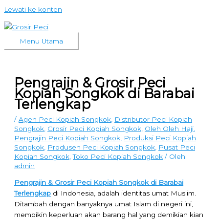
Lewati ke konten
Menu Utama
Pengrajin & Grosir Peci
Kopiah Songkok di Barabai
Terlengkap
/
Agen Peci Kopiah Songkok
,
Distributor Peci Kopiah
Songkok
,
Grosir Peci Kopiah Songkok
,
Oleh Oleh Haji
,
Pengrajin Peci Kopiah Songkok
,
Produksi Peci Kopiah
Songkok
,
Produsen Peci Kopiah Songkok
,
Pusat Peci
Kopiah Songkok
,
Toko Peci Kopiah Songkok
/ Oleh
admin
Pengrajin & Grosir Peci Kopiah Songkok di Barabai
Terlengkap
di Indonesia, adalah identitas umat Muslim.
Ditambah dengan banyaknya umat Islam di negeri ini,
membikin keperluan akan barang hal yang demikian kian