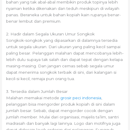
bahan yang tak abal-abal membikin produk topinya lebih
nyaman ketika dikenakan dan teduh meskipun di wilayah
panas. Beraneka untuk bahan kopiah kain rupanya benar-
benar lembut dan premium.
2. Hadir dalam Segala Ukuran Umur Songkok
Songkok-songkok yang dipasarkan di dalamnya tersedia
untuk segala ukuran. Dari ukuran yang paling kecil sampai
paling besar. Pelanggan malahan dapat mencobanya lebih-
lebih dulu supaya tak salah dan dapat tepat dengan kelapa
masing-masing. Dan jangan cemas sebab segala umur
dapat menerima songkok terbaik di sini, dari kalangan si
kecil-si kecil, remaja pun orang tua.
3. Tersedia dalam Jumlah Besar
Malahan memakai metode
grosir peci indonesia
,
pelanggan bisa mengorder produk kopiah di sini dalam
jumlah besar. Sebab, dapat mengorder cocok dengan
jumlah member. Mulai dari organisasi, majelis ta’lim, santri
madrasah dan banyak lagi lainnya. Logo dan motifnya juga
dapat didesain layak orderan dari pelanggan. Sungguh