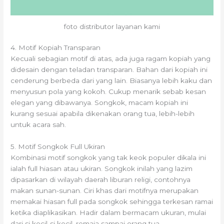
foto distributor layanan kami
4. Motif Kopiah Transparan
Kecuali sebagian motif di atas, ada juga ragam kopiah yang
didesain dengan teladan transparan. Bahan dari kopiah ini
cenderung berbeda dari yang lain. Biasanya lebih kaku dan
menyusun pola yang kokoh. Cukup menarik sebab kesan
elegan yang dibawanya. Songkok, macam kopiah ini
kurang sesuai apabila dikenakan orang tua, lebih-lebih
untuk acara sah.
5. Motif Songkok Full Ukiran
Kombinasi motif songkok yang tak keok populer dikala ini
ialah full hiasan atau ukiran. Songkok inilah yang lazim
dipasarkan di wilayah daerah liburan religi, contohnya
makan sunan-sunan. Ciri khas dari motifnya merupakan
memakai hiasan full pada songkok sehingga terkesan ramai
ketika diaplikasikan. Hadir dalam bermacam ukuran, mulai
dari si kecil-si kecil, remaja sampai orang tua.