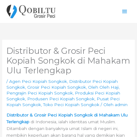
Lewati
Men
ke
konten
Uta
Distributor & Grosir Peci
Kopiah Songkok di Mahakam
Ulu Terlengkap
/
Agen Peci Kopiah Songkok
,
Distributor Peci Kopiah
Songkok
,
Grosir Peci Kopiah Songkok
,
Oleh Oleh Haji
,
Pengrajin Peci Kopiah Songkok
,
Produksi Peci Kopiah
Songkok
,
Produsen Peci Kopiah Songkok
,
Pusat Peci
Kopiah Songkok
,
Toko Peci Kopiah Songkok
/ Oleh
admin
Distributor & Grosir Peci Kopiah Songkok di Mahakam Ulu
Terlengkap
di Indonesia, ialah identitas umat Muslim.
Ditambah dengan banyaknya umat Islam di negeri ini,
membikin keperluan akan barang hal yang demikian kian