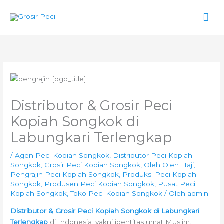
Lewati
Men
ke
konten
Uta
Distributor & Grosir Peci
Kopiah Songkok di
Labungkari Terlengkap
/
Agen Peci Kopiah Songkok
,
Distributor Peci Kopiah
Songkok
,
Grosir Peci Kopiah Songkok
,
Oleh Oleh Haji
,
Pengrajin Peci Kopiah Songkok
,
Produksi Peci Kopiah
Songkok
,
Produsen Peci Kopiah Songkok
,
Pusat Peci
Kopiah Songkok
,
Toko Peci Kopiah Songkok
/ Oleh
admin
Distributor & Grosir Peci Kopiah Songkok di Labungkari
Terlengkap
di Indonesia, yakni identitas umat Muslim.