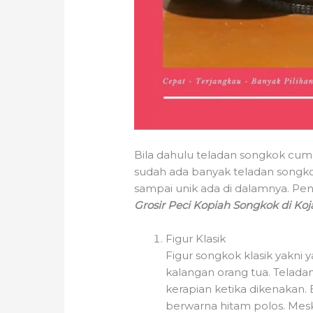
Bila dahulu teladan songkok cuma
sudah ada banyak teladan songko
sampai unik ada di dalamnya. Pe
Grosir Peci Kopiah Songkok di Koj
Figur Klasik
Figur songkok klasik yakni 
kalangan orang tua. Telada
kerapian ketika dikenakan. 
berwarna hitam polos. Mesk