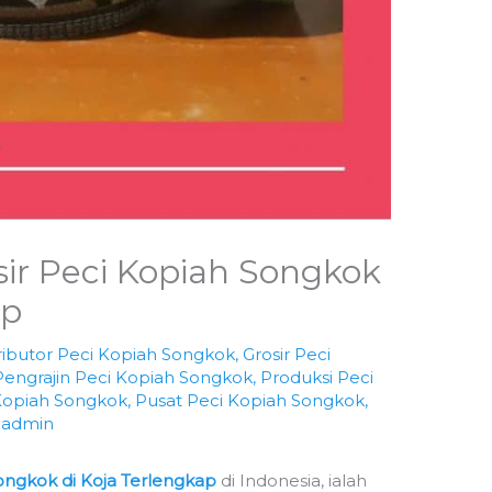
osir Peci Kopiah Songkok
ap
ributor Peci Kopiah Songkok
,
Grosir Peci
Pengrajin Peci Kopiah Songkok
,
Produksi Peci
Kopiah Songkok
,
Pusat Peci Kopiah Songkok
,
h
admin
Songkok di Koja Terlengkap
di Indonesia, ialah