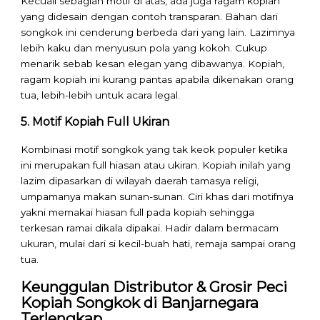
Kecuali sebagian motif di atas, ada juga ragam kopiah
yang didesain dengan contoh transparan. Bahan dari
songkok ini cenderung berbeda dari yang lain. Lazimnya
lebih kaku dan menyusun pola yang kokoh. Cukup
menarik sebab kesan elegan yang dibawanya. Kopiah,
ragam kopiah ini kurang pantas apabila dikenakan orang
tua, lebih-lebih untuk acara legal.
5. Motif Kopiah Full Ukiran
Kombinasi motif songkok yang tak keok populer ketika
ini merupakan full hiasan atau ukiran. Kopiah inilah yang
lazim dipasarkan di wilayah daerah tamasya religi,
umpamanya makan sunan-sunan. Ciri khas dari motifnya
yakni memakai hiasan full pada kopiah sehingga
terkesan ramai dikala dipakai. Hadir dalam bermacam
ukuran, mulai dari si kecil-buah hati, remaja sampai orang
tua.
Keunggulan Distributor & Grosir Peci
Kopiah Songkok di Banjarnegara
Terlengkap