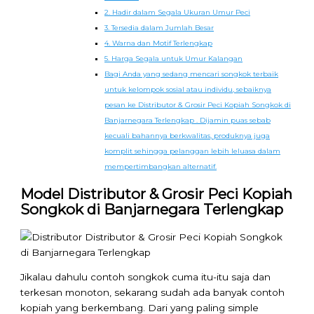
2. Hadir dalam Segala Ukuran Umur Peci
3. Tersedia dalam Jumlah Besar
4. Warna dan Motif Terlengkap
5. Harga Segala untuk Umur Kalangan
Bagi Anda yang sedang mencari songkok terbaik
untuk kelompok sosial atau individu, sebaiknya
pesan ke Distributor & Grosir Peci Kopiah Songkok di
Banjarnegara Terlengkap . Dijamin puas sebab
kecuali bahannya berkwalitas, produknya juga
komplit sehingga pelanggan lebih leluasa dalam
mempertimbangkan alternatif.
Model Distributor & Grosir Peci Kopiah
Songkok di Banjarnegara Terlengkap
Jikalau dahulu contoh songkok cuma itu-itu saja dan
terkesan monoton, sekarang sudah ada banyak contoh
kopiah yang berkembang. Dari yang paling simple