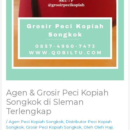
Agen & Grosir Peci Kopiah
Songkok di Sleman
Terlengkap
/
Agen Peci Kopiah Songkok
,
Distributor Peci Kopiah
Songkok
,
Grosir Peci Kopiah Songkok
,
Oleh Oleh Haji
,