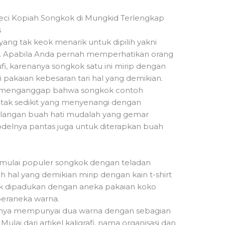
s
 yang tak keok menarik untuk dipilih yakni
. Apabila Anda pernah memperhatikan orang
i, karenanya songkok satu ini mirip dengan
 pakaian kebesaran tari hal yang demikian.
g menganggap bahwa songkok contoh
 tak sedikit yang menyenangi dengan
langan buah hati mudalah yang gemar
odelnya pantas juga untuk diterapkan buah
ga mulai populer songkok dengan teladan
ah hal yang demikian mirip dengan kain t-shirt
yak dipadukan dengan aneka pakaian koko
beraneka warna.
sanya mempunyai dua warna dengan sebagian
 Mulai dari artikel kaligrafi, nama organisasi dan