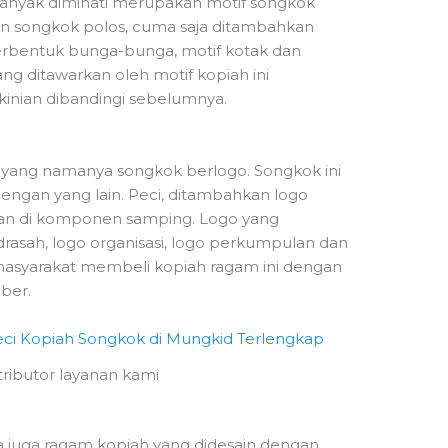
 banyak diminati merupakan motif songkok
an songkok polos, cuma saja ditambahkan
berbentuk bunga-bunga, motif kotak dan
ang ditawarkan oleh motif kopiah ini
inian dibandingi sebelumnya.
at yang namanya songkok berlogo. Songkok ini
engan yang lain. Peci, ditambahkan logo
an di komponen samping. Logo yang
asah, logo organisasi, logo perkumpulan dan
masyarakat membeli kopiah ragam ini dengan
ber.
stributor layanan kami
ada juga ragam kopiah yang didesain dengan