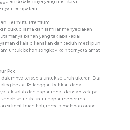
nggulan di dalamnya yang membikin
ranya merupakan:
 dan Bermutu Premium
rdiri cukup lama dan familiar menyediakan
rutamanya bahan yang tak abal-abal
nyaman dikala dikenakan dan teduh meskipun
am untuk bahan songkok kain ternyata amat
ur Peci
 dalamnya tersedia untuk seluruh ukuran. Dari
paling besar. Pelanggan bahkan dapat
a tak salah dan dapat tepat dengan kelapa
ir sebab seluruh umur dapat menerima
ngan si kecil-buah hati, remaja malahan orang