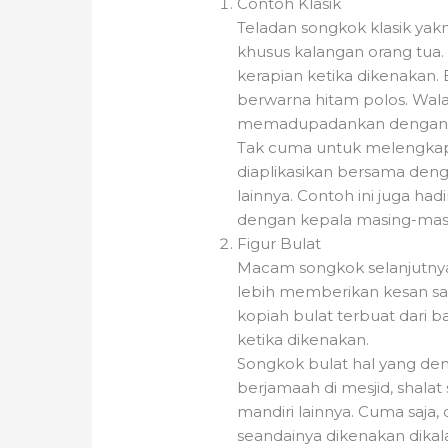
Contoh Klasik
Teladan songkok klasik yakn
khusus kalangan orang tua
kerapian ketika dikenakan. 
berwarna hitam polos. Wala
memadupadankan dengan 
Tak cuma untuk melengkapi
diaplikasikan bersama den
lainnya. Contoh ini juga ha
dengan kepala masing-mas
Figur Bulat
Macam songkok selanjutnya 
lebih memberikan kesan sa
kopiah bulat terbuat dari b
ketika dikenakan.
Songkok bulat hal yang demi
berjamaah di mesjid, shalat 
mandiri lainnya. Cuma saja,
seandainya dikenakan dikal