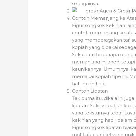
sebagainya.
Contoh Memanjang ke Ata
Figur songkok kekinian lain
contoh memanjang ke atas
yang memperagakan tari suf
kopiah yang dipakai sebagai
Sekalipun beberapa oran
memanjang ini aneh, tetapi
keunikannya. Umumnya, ka
memakai kopiah tipe ini. M
hati-buah hati.
Contoh Lipatan
Tak cuma itu, dikala ini ju
lipatan. Sekilas, bahan kopi
yang teksturnya tebal. La
kekinian yang hadir dalam 
Figur songkok lipatan bia
motif atau artikel yang unik.