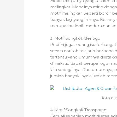
Motif selanjutnya yang tak keok
melingkar. Modelnya mirip deng
motif melingkar. Seperti bordir 
banyak lagi yang lainnya. Kesan y
merupakan lebih modern dan kek
3. Motif Songkok Berlogo
Peci ini juga sedang isu terhang
secara contoh tak jauh berbeda d
tertentu yang umumnya diletakk
dimaksud dapat berupa logo madr
lain sebagainya. Dan umumnya, 
jumlah banyak layak jumlah mem
foto di
4. Motif Songkok Transparan
Kecuali sebagian motif di atas, 