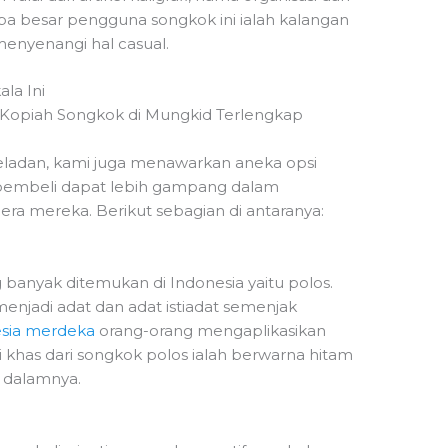
apa besar pengguna songkok ini ialah kalangan
menyenangi hal casual.
ala Ini
eladan, kami juga menawarkan aneka opsi
 pembeli dapat lebih gampang dalam
ra mereka. Berikut sebagian di antaranya:
 banyak ditemukan di Indonesia yaitu polos.
menjadi adat dan adat istiadat semenjak
sia merdeka
orang-orang mengaplikasikan
ri khas dari songkok polos ialah berwarna hitam
i dalamnya.