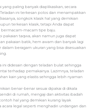
i yang paling banyak diaplikasikan, secara
. Teladan ini terkesan polos dan menampakkan
Biasanya, songkok klasik hal yang demikian
upun terkesan klasik, tetapi Anda dapat
bermacam-macam tipe baju.
 pakaian taqwa, akan namun juga dapat
gan pakaian batik, hem awam dan banyak lagi
dir dalam beragam ukuran yang bisa disesuaikan
ing.
ini didesain dengan teladan bulat sehingga
ntai terhadap pemakainya. Lazimnya, teladan
ahan kain yang elastis sehingga lebih nyaman
kian benar-benar sesuai dipakai di dikala
sendiri di rumah, mengaji dan aktivitas ibadah
 contoh hal yang demikian kurang layak
a acara legal seperti menghadiri undangan dan