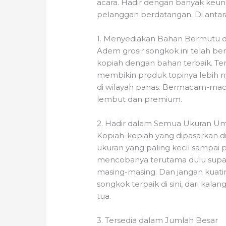
acara. Hadir dengan banyak keu
pelanggan berdatangan. Di anta
1. Menyediakan Bahan Bermutu
Adem grosir songkok ini telah be
kopiah dengan bahan terbaik. Te
membikin produk topinya lebih 
di wilayah panas. Bermacam-mac
lembut dan premium.
2. Hadir dalam Semua Ukuran Um
Kopiah-kopiah yang dipasarkan di
ukuran yang paling kecil sampai 
mencobanya terutama dulu supay
masing-masing. Dan jangan kuat
songkok terbaik di sini, dari kala
tua.
3. Tersedia dalam Jumlah Besar