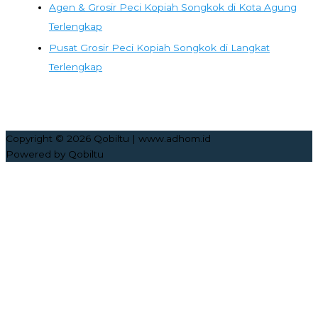
Agen & Grosir Peci Kopiah Songkok di Kota Agung
Terlengkap
Pusat Grosir Peci Kopiah Songkok di Langkat
Terlengkap
Copyright © 2026
Qobiltu
| www.adhom.id
Powered by
Qobiltu