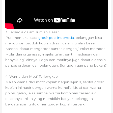
3. Tersedia dalam Jumlah Besar
Pun memakai cara
grosir peci indonesia
, pelanggan bisa
mengorder produk kopiah di sini dalam jumlah besar.
Karena, dapat mengorder pantas dengan jumlah member.
Mulai dari organisasi, majelis ta’lim, santri madrasah dan
banyak lagi lainnya. Logo dan motifnya juga dapat didesain
pantas orderan dari pelanggan. Sungguh gampang bukan?
4. Warna dan Motif Terlengkap
Malah warna dan motif kopiah berjenis-jenis, sentra grosir
kopiah ini hadir dengan warna komplit. Mulai dari warna
polos, gelap, jelas sampai warna kombinasi tersedia di
dalamnya. Inilah yang membikin banyak pelanggan
berdatangan untuk mengorder kopiah terbaik.