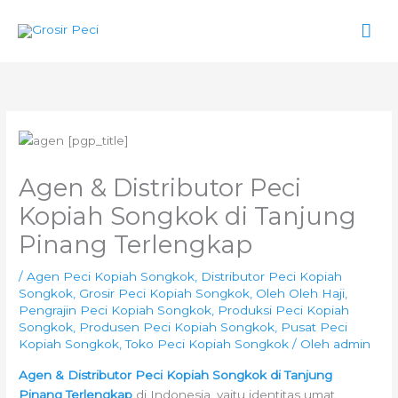
Lewati
Men
ke
konten
Uta
Agen & Distributor Peci
Kopiah Songkok di Tanjung
Pinang Terlengkap
/
Agen Peci Kopiah Songkok
,
Distributor Peci Kopiah
Songkok
,
Grosir Peci Kopiah Songkok
,
Oleh Oleh Haji
,
Pengrajin Peci Kopiah Songkok
,
Produksi Peci Kopiah
Songkok
,
Produsen Peci Kopiah Songkok
,
Pusat Peci
Kopiah Songkok
,
Toko Peci Kopiah Songkok
/ Oleh
admin
Agen & Distributor Peci Kopiah Songkok di Tanjung
Pinang Terlengkap
di Indonesia, yaitu identitas umat