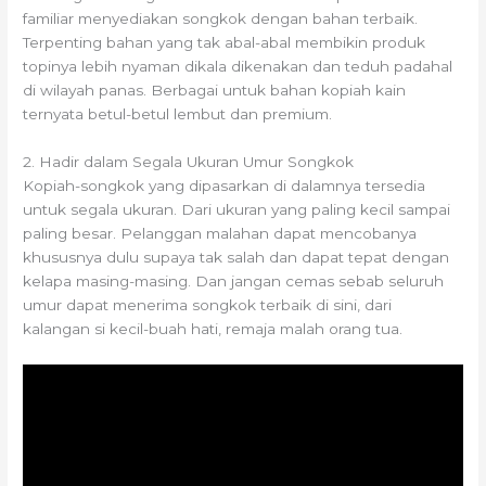
familiar menyediakan songkok dengan bahan terbaik.
Terpenting bahan yang tak abal-abal membikin produk
topinya lebih nyaman dikala dikenakan dan teduh padahal
di wilayah panas. Berbagai untuk bahan kopiah kain
ternyata betul-betul lembut dan premium.
2. Hadir dalam Segala Ukuran Umur Songkok
Kopiah-songkok yang dipasarkan di dalamnya tersedia
untuk segala ukuran. Dari ukuran yang paling kecil sampai
paling besar. Pelanggan malahan dapat mencobanya
khususnya dulu supaya tak salah dan dapat tepat dengan
kelapa masing-masing. Dan jangan cemas sebab seluruh
umur dapat menerima songkok terbaik di sini, dari
kalangan si kecil-buah hati, remaja malah orang tua.