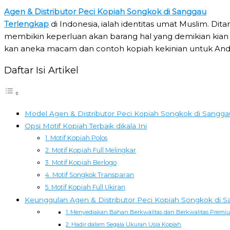
Agen & Distributor Peci Kopiah Songkok di Sanggau
Terlengkap
di Indonesia, ialah identitas umat Muslim. Di
membikin keperluan akan barang hal yang demikian kian tin
kan aneka macam dan contoh kopiah kekinian untuk And
Daftar Isi Artikel
Model Agen & Distributor Peci Kopiah Songkok di Sangga
Opsi Motif Kopiah Terbaik dikala Ini
1. Motif Kopiah Polos
2. Motif Kopiah Full Melingkar
3. Motif Kopiah Berlogo
4. Motif Songkok Transparan
5. Motif Kopiah Full Ukiran
Keunggulan Agen & Distributor Peci Kopiah Songkok di 
1. Menyediakan Bahan Berkwalitas dan Berkwalitas Premi
2. Hadir dalam Segala Ukuran Usia Kopiah