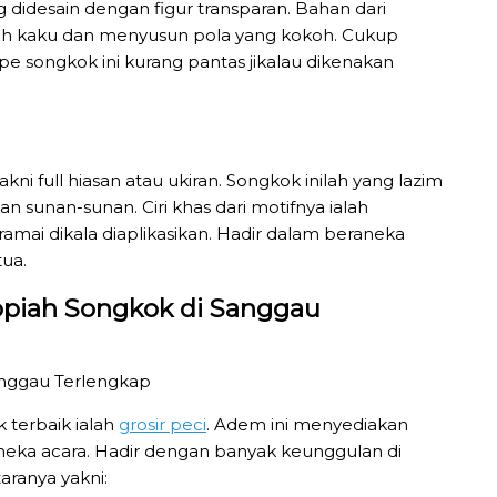
g didesain dengan figur transparan. Bahan dari
ebih kaku dan menyusun pola yang kokoh. Cukup
e songkok ini kurang pantas jikalau dikenakan
kni full hiasan atau ukiran. Songkok inilah yang lazim
an sunan-sunan. Ciri khas dari motifnya ialah
amai dikala diaplikasikan. Hadir dalam beraneka
tua.
opiah Songkok di Sanggau
k terbaik ialah
grosir peci
. Adem ini menyediakan
ka acara. Hadir dengan banyak keunggulan di
ranya yakni: