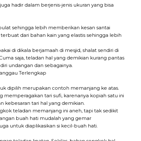
juga hadir dalam berjenis-jenis ukuran yang bisa
 bulat sehingga lebih memberikan kesan santai
terbuat dari bahan kain yang elastis sehingga lebih
ai di dikala berjamaah di mesjid, shalat sendiri di
. Cuma saja, teladan hal yang demikian kurang pantas
adiri undangan dan sebagainya.
ntuk dipilih merupakan contoh memanjang ke atas.
memperagakan tari sufi, karenanya kopiah satu ini
n kebesaran tari hal yang demikian.
k teladan memanjang ini aneh, tapi tak sedikit
angan buah hati mudalah yang gemar
ga untuk diaplikasikan si kecil-buah hati.
engan teladan lipatan. Sekilas, bahan songkok hal