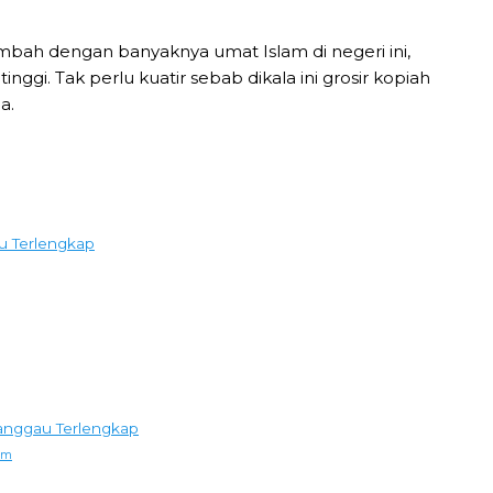
tambah dengan banyaknya umat Islam di negeri ini,
ggi. Tak perlu kuatir sebab dikala ini grosir kopiah
a.
u Terlengkap
Sanggau Terlengkap
um