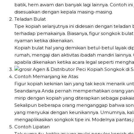
batik, hem awam dan banyak lagi lainnya. Contoh ini 
disesuaikan dengan kepala masing-masing.
Teladan Bulat
Tipe kopiah selanjutnya ini didesain dengan teladan
terhadap pemakainya. Biasanya, figur songkok bulat 
nyaman ketika dikenakan.
Kopiah bulat hal yang demikian betul-betul layak dipak
rumah, mengaji dan aktivitas ibadah mandiri lainnya
apabila dikenakan ketika acara legal seperti mengh
Contoh Memanjang ke Atas
Figur kopiah kekinian lain yang tak keok menarik u
Seandainya Anda pernah memperhatikan orang yang 
mirip dengan kopiah yang diterapkan sebagai pakaia
Sekalipun beberapa orang menganggap bahwa songko
yang menyukai dengan keunikannya. Umumnya, kal
mengaplikasikan songkok tipe ini. Modelnya pantas ju
Contoh Lipatan
Tak cuma itu, ketika ini juga mulai populer kopiah d