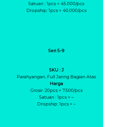
Satuan : 1pcs = 45.000/pcs
Dropship: 1pcs = 40.000/pcs
Seri 5-9
SKU : J
Parahyangan, Full Jaring Bagian Atas
Harga
Grosir: 20pcs = 7.500/pcs
Satuan : 1pcs = –
Dropship: 1pcs = –