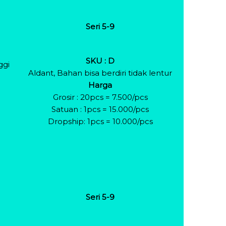
Seri 5-9
SKU : D
ggi
Aldant, Bahan bisa berdiri tidak lentur
Harga
Grosir : 20pcs = 7.500/pcs
Satuan : 1pcs = 15.000/pcs
Dropship: 1pcs = 10.000/pcs
Seri 5-9