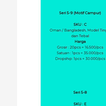
Seri 5-9 (Motif Campur)
SKU : C
Oman / Bangladesh, Model Tin
dan Tebal
Harga
Grosir : 20pcs = 16.500/pcs
Satuan : 1pcs = 35.000/pcs
Dropship: 1pcs = 30.000/pcs
Seri 5-8
SKU : E