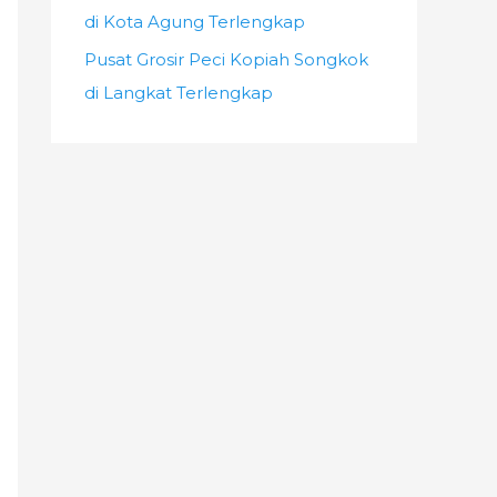
di Kota Agung Terlengkap
Pusat Grosir Peci Kopiah Songkok
di Langkat Terlengkap