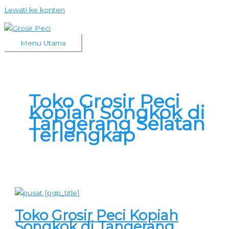
Lewati ke konten
Menu Utama
Toko Grosir Peci
Kopiah Songkok di
Tangerang Selatan
Terlengkap
Toko Grosir Peci Kopiah
Songkok di Tangerang