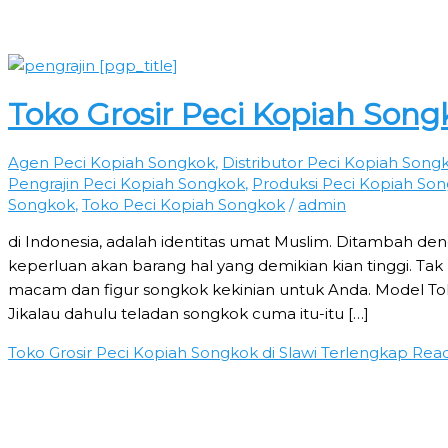
Toko Grosir Peci Kopiah Song
Agen Peci Kopiah Songkok
,
Distributor Peci Kopiah Song
Pengrajin Peci Kopiah Songkok
,
Produksi Peci Kopiah So
Songkok
,
Toko Peci Kopiah Songkok
/
admin
di Indonesia, adalah identitas umat Muslim. Ditambah de
keperluan akan barang hal yang demikian kian tinggi. Tak 
macam dan figur songkok kekinian untuk Anda. Model Tok
Jikalau dahulu teladan songkok cuma itu-itu […]
Toko Grosir Peci Kopiah Songkok di Slawi Terlengkap
Read