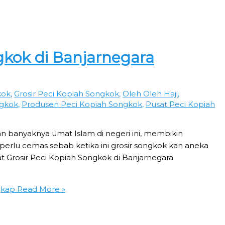
gkok di Banjarnegara
kok
,
Grosir Peci Kopiah Songkok
,
Oleh Oleh Haji
,
ngkok
,
Produsen Peci Kopiah Songkok
,
Pusat Peci Kopiah
an banyaknya umat Islam di negeri ini, membikin
 perlu cemas sebab ketika ini grosir songkok kan aneka
at Grosir Peci Kopiah Songkok di Banjarnegara
gkap
Read More »