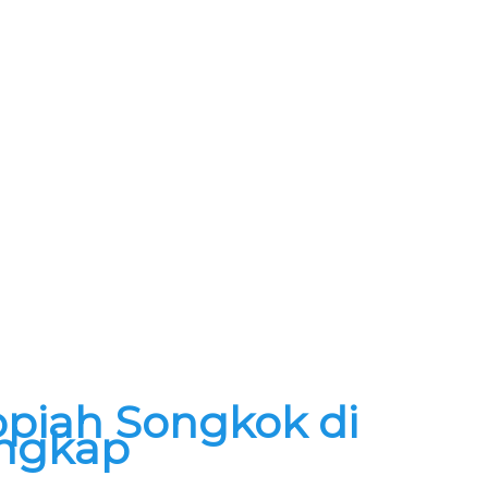
opiah Songkok di
engkap