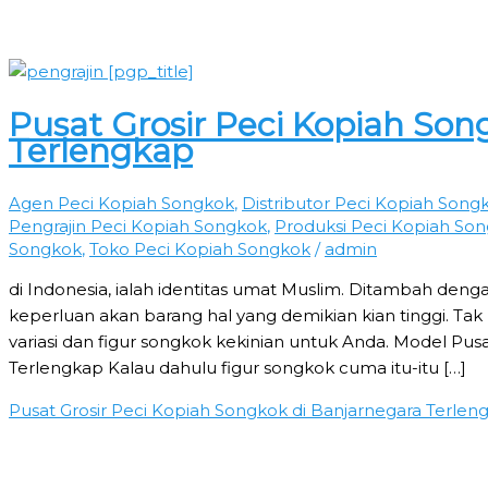
Pusat Grosir Peci Kopiah Son
Terlengkap
Agen Peci Kopiah Songkok
,
Distributor Peci Kopiah Song
Pengrajin Peci Kopiah Songkok
,
Produksi Peci Kopiah So
Songkok
,
Toko Peci Kopiah Songkok
/
admin
di Indonesia, ialah identitas umat Muslim. Ditambah deng
keperluan akan barang hal yang demikian kian tinggi. Tak
variasi dan figur songkok kekinian untuk Anda. Model Pus
Terlengkap Kalau dahulu figur songkok cuma itu-itu […]
Pusat Grosir Peci Kopiah Songkok di Banjarnegara Terlen